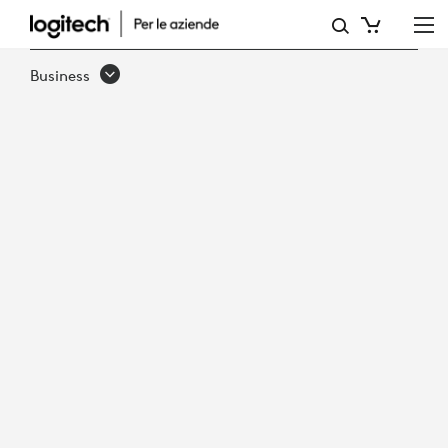
DRIVER
PER
Business
MICROSOFT
TEAMS
E
BEST
PRACTICE
PER
PROMUOVERE
L’ADOZIONE
DA
PARTE