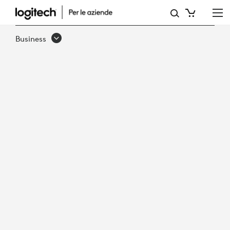
LOGITECH
SI
Business
AGGIUDICA
IL
PREMIO
DEL
2021
DI
FROST
&AMP;
SULLIVAN
PER