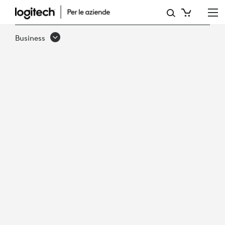
RECENSIONE
DEL
Business
PRODOTTO:
IL
GRUPPO
FUTURUM
VALUTA
LOGITECH
SIGHT