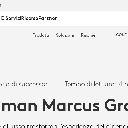
IT
E Servizi
Risorse
Partner
Prodotti
Soluzioni
Risorse
CONFI
oria di successo:
Tempo di lettura: 4 
iman Marcus Gr
e di lusso trasforma l’esperienza dei dipe