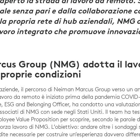
perto la strada al lavoro da remoto. 
ale senza pari e dalla collaborazione 
 la propria rete di hub aziendali, NMG 
voro integrato che promuove innovazio
cus Group (NMG) adotta il lav
 proprie condizioni
 aziende, il percorso di Neiman Marcus Group verso un a
 lavoro da remoto è iniziato prima della pandemia COVID-1
e, ESG and Belonging Officer, ha condotto una valutazion
associati di NMG con sede negli Stati Uniti. Il team ha tes
oyee Value Proposition per scoprire, secondo le parole d
forza lavoro di NMG. L’obiettivo: andare oltre i sondaggi
te necessarie per costruire un’esperienza davvero differ