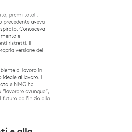
ità, premi totali,
olo precedente aveva
ispirato. Conosceva
utamento e
i ristretti. Il
opria versione del
iente di lavoro in
ideale al lavoro. I
ntata e NMG ha
do “lavorare ovunque”,
futuro dall’inizio alla
i e alla