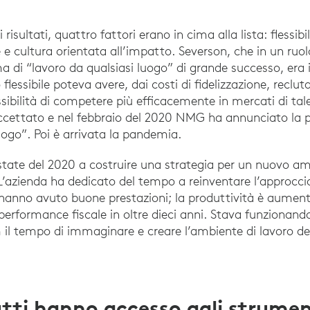
risultati, quattro fattori erano in cima alla lista: flessibil
e e cultura orientata all’impatto. Severson, che in un ru
di “lavoro da qualsiasi luogo” di grande successo, era 
 flessibile poteva avere, dai costi di fidelizzazione, recl
ibilità di competere più efficacemente in mercati di talent
cettato e nel febbraio del 2020 NMG ha annunciato la pr
uogo”. Poi è arrivata la pandemia.
tate del 2020 a costruire una strategia per un nuovo amb
’azienda ha dedicato del tempo a reinventare l’approccio 
 hanno avuto buone prestazioni; la produttività è aume
 performance fiscale in oltre dieci anni. Stava funzionan
 il tempo di immaginare e creare l’ambiente di lavoro del 
tti hanno accesso agli strument