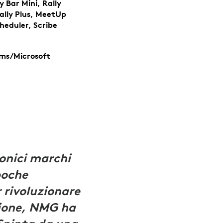
y Bar Mini, Rally
ally Plus, MeetUp
cheduler, Scribe
ams/Microsoft
onici marchi
poche
 rivoluzionare
azione, NMG ha