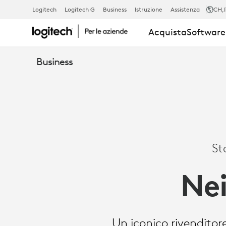
STORIA
Logitech
Logitech G
Business
Istruzione
Assistenza
CH
,
Acquista
Software 
DI
Business
SUCCESSO:
NEIMAN
St
MARCUS
Ne
GROUP
Un iconico rivenditor