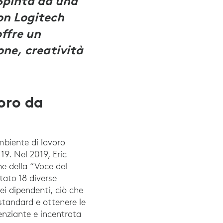
Spinta da una
con Logitech
offre un
ne, creatività
oro da
mbiente di lavoro
9. Nel 2019, Eric
e della “Voce del
tato 18 diverse
ei dipendenti, ciò che
 standard e ottenere le
enziante e incentrata