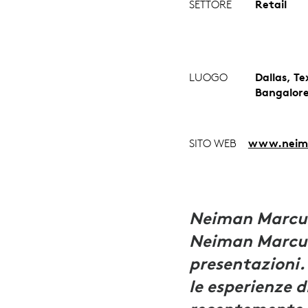
SETTORE
Retail
LUOGO
Dallas, T
Bangalor
SITO WEB
www.neim
Neiman Marcus
Neiman Marcus
presentazioni.
le esperienze d