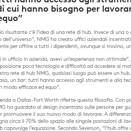
di cui hanno bisogno per lavora
 equo”
io risultante c’è l’idea di una rete di hub. Invece di una o
dell’universo”, NMG ha creato uffici aziendali incentrati
nte per offrire a tutti i dipendenti, ovunque si trovino, 
i in ufficio in azienda, avevi un’esperienza non ottimale”
posizione poca tecnologia e difficoltà ad accedere ai mat
ostra rete di hub NMG, qualsiasi luogo può essere un hub.
casa, un bar: tutti hanno accesso agli strumenti e alla te
in modo efficace ed equo”.
ienda a Dallas-Fort Worth riflette questa filosofia. Con 
G ha guardato al design incentrato sulle persone per gui
er promuovere il suo nuovo modo di lavorare. A differenza
gna circa il 70% dello spazio alle singole postazioni di lav
ub capovolge l’equazione. Secondo Severson, “l’hub offre 