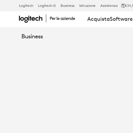
SCELTA
Logitech
Logitech G
Business
Istruzione
Assistenza
CH
,
Acquista
Software 
DEI
Business
TEAM:
SALE
RIUNIONI
WINDOWS