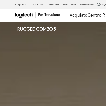
CARATTERIS
Logitech
Logitech G
Business
Istruzione
Assistenza
CH
,
Acquista
Centro R
DI
RUGGED COMBO 3
RUGGED
COMBO
3