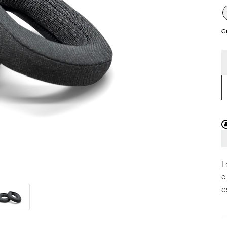
G
I
e
a