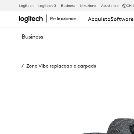
CUSCINETTI
Logitech
Logitech G
Business
Istruzione
Assistenza
CH
,
Acquista
Software 
AURICOLARI
Business
SOSTITUIBILI
Zone Vibe replaceable earpads
PER
ZONE
VIBE