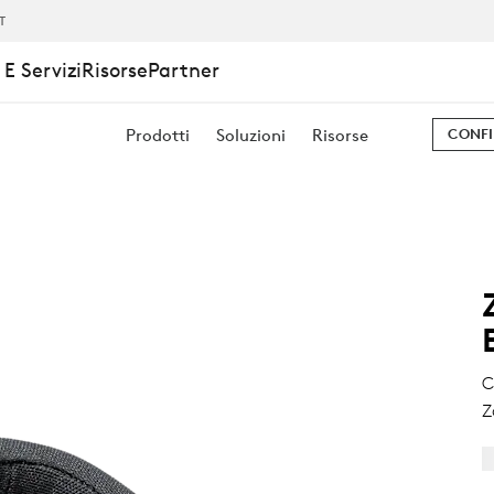
IT
E Servizi
Risorse
Partner
Prodotti
Soluzioni
Risorse
CONFI
C
Z