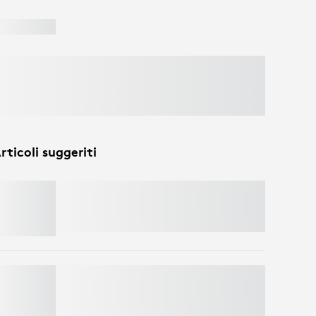
rticoli suggeriti
SIGNATURE COMFORT PLUS M850 L
Risparmia il 50% sulle webcam
aggiungendo una tastiera e un mouse al
carrello. Si applicano esclusioni.*
LIFT
Risparmia il 50% sulle webcam
aggiungendo una tastiera e un mouse al
carrello. Si applicano esclusioni.*