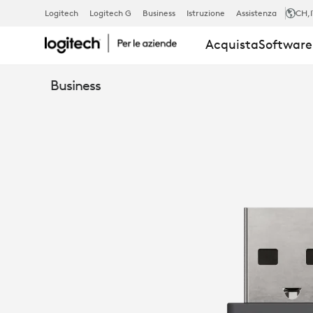
RICEVITORE
Logitech
Logitech G
Business
Istruzione
Assistenza
CH
,
Acquista
Software 
ZONE
Business
WIRELESS
PLUS