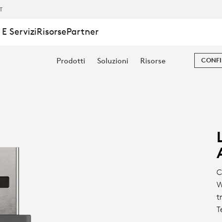
IT
E Servizi
Risorse
Partner
Prodotti
Soluzioni
Risorse
CONFI
C
W
t
T