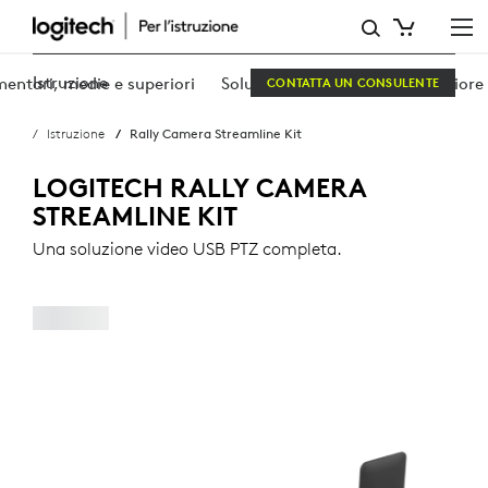
RALLY
CAMERA
Istruzione
mentari, medie e superiori
Soluzioni per l’istruzione superiore
CONTATTA UN CONSULENTE
STREAMLINE
Istruzione
Rally Camera Streamline Kit
KIT
LOGITECH RALLY CAMERA
STREAMLINE KIT
Una soluzione video USB PTZ completa.