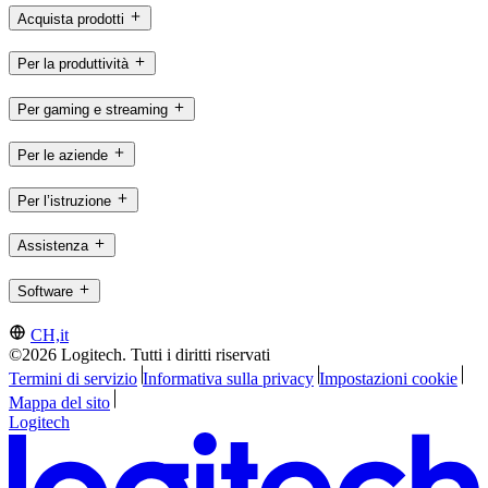
Acquista prodotti
Per la produttività
Per gaming e streaming
Per le aziende
Per l’istruzione
Assistenza
Software
CH,it
©2026 Logitech. Tutti i diritti riservati
Termini di servizio
Informativa sulla privacy
Impostazioni cookie
Mappa del sito
Logitech