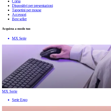
Corsa
Dispositivi per presentazioni
Tappetini per mouse
Accessori
Best seller
Acquista a modo tuo
MX Serie
MX Serie
Serie Ergo