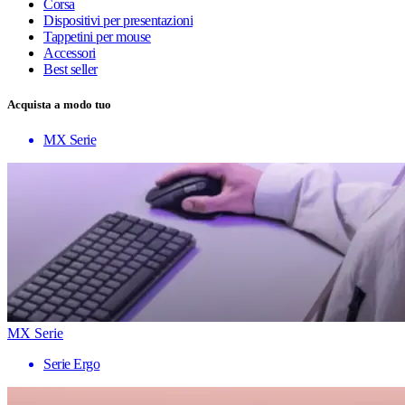
Corsa
Dispositivi per presentazioni
Tappetini per mouse
Accessori
Best seller
Acquista a modo tuo
MX Serie
MX Serie
Serie Ergo