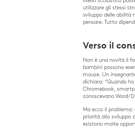
livello scolastico po
utilizzare gli stessi 
sviluppo delle abilità 
pensare. Tutto dipende
Verso il co
Non è una novità il fat
bambini possono eserci
mouse. Un insegnante 
dichiara: “Quando ho 
Chromebook, smartpho
conoscevano Word/Do
Ma ecco il problema:
priorità allo sviluppo
esistono molte opportu