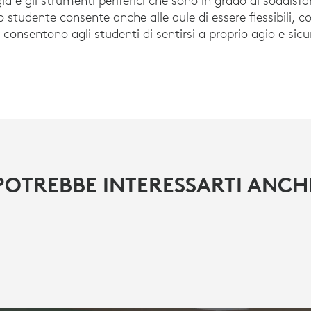
a e gli strumenti periferici che sono in grado di soddisfare
o studente consente anche alle aule di essere flessibili, co
consentono agli studenti di sentirsi a proprio agio e sicur
POTREBBE INTERESSARTI ANCH