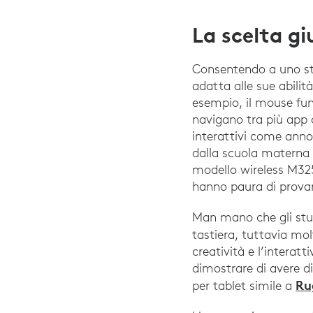
La scelta gi
Consentendo a uno stu
adatta alle sue abilit
esempio, il mouse fun
navigano tra più app 
interattivi come annot
dalla scuola materna
modello wireless M325
hanno paura di provar
Man mano che gli stud
tastiera, tuttavia mo
creatività e l’interat
dimostrare di avere d
Ru
per tablet simile a