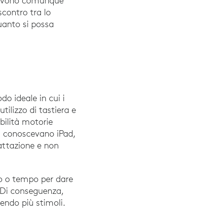
a devono comunque
scontro tra lo
quanto si possa
do ideale in cui i
tilizzo di tastiera e
bilità motorie
ti conoscevano iPad,
attazione e non
o o tempo per dare
a. Di conseguenza,
endo più stimoli.