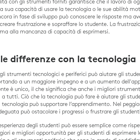
con gli strumenti forniti garantisce che il lavoro di ogn
a sua capacità di usare la tecnologia o le sue abilità mo
cora in fase di sviluppo può conoscere le risposte ma ave
creare frustrazione e sopraffare lo studente. La frustrazi
ma alla mancanza di capacità di esprimersi.
le differenze con la tecnologia
li strumenti tecnologici e periferici può aiutare gli studen
portando a un maggiore impegno e a un aumento dell'app
nte è unico, il che significa che anche i migliori strumen
a tutti. Ciò che la tecnologia può fare è aiutare gli stud
 la tecnologia può supportare l’apprendimento. Nel peggiore
eguata può ostacolare i progressi o frustrare gli studenti
l'esperienza degli studenti può essere semplice come rispet
ori e migliori opportunità per gli studenti di esprimere 