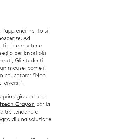
, l'apprendimento si
onoscenze. Ad
nti al computer o
glio per lavori più
enuti, Gli studenti
 un mouse, come il
 un educatore: “Non
 diversi”.
roprio agio con una
itech Crayon
per la
 oltre tendono a
ogno di una soluzione