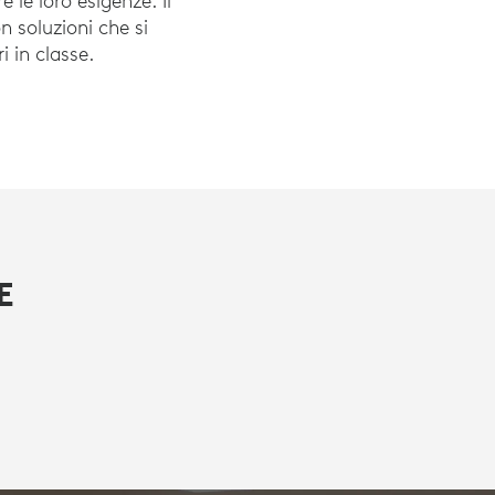
 le loro esigenze. Il
n soluzioni che si
i in classe.
E