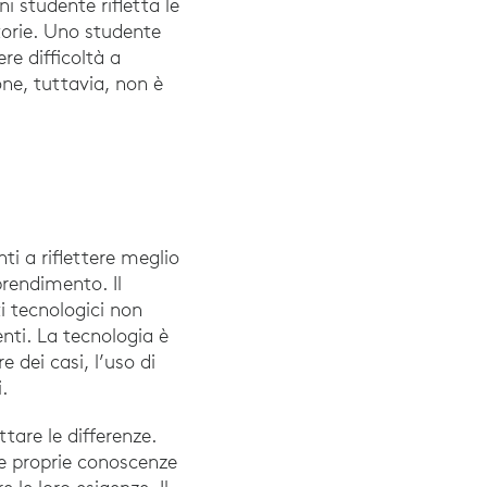
i studente rifletta le
torie. Uno studente
re difficoltà a
one, tuttavia, non è
ti a riflettere meglio
rendimento. Il
ti tecnologici non
enti. La tecnologia è
 dei casi, l’uso di
.
tare le differenze.
le proprie conoscenze