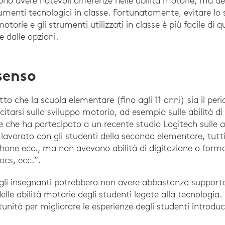
ssono avere notevoli differenze nelle abilità motorie, m
strumenti tecnologici in classe. Fortunatamente, evitare lo 
motorie e gli strumenti utilizzati in classe è più facile di 
 dalle opzioni.
nsenso
to che la scuola elementare (fino agli 11 anni) sia il perio
tarsi sullo sviluppo motorio, ad esempio sulle abilità di u
che ha partecipato a un recente studio Logitech sulle a
lavorato con gli studenti della seconda elementare, tut
ne ecc., ma non avevano abilità di digitazione o form
cs, ecc.”.
 gli insegnanti potrebbero non avere abbastanza support
 delle abilità motorie degli studenti legate alla tecnologi
nità per migliorare le esperienze degli studenti introduc