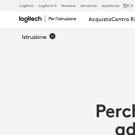
PERCHÉ
Logitech
Logitech G
Business
Istruzione
Assistenza
IT
,IT
Acquista
Centro R
LA
Istruzione
TECNOLOGI
DEVE
ADATTARSI
Perc
ALLE
ad