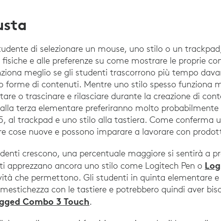
usta
dente di selezionare un mouse, uno stilo o un trackpad
à fisiche e alle preferenze su come mostrare le proprie c
ziona meglio se gli studenti trascorrono più tempo dava
o forme di contenuti. Mentre uno stilo spesso funziona me
are o trascinare e rilasciare durante la creazione di cont
 alla terza elementare preferiranno molto probabilmente
, al trackpad e uno stilo alla tastiera. Come conferma
e cose nuove e possono imparare a lavorare con prodotti
enti crescono, una percentuale maggiore si sentirà a p
Log
lti apprezzano ancora uno stilo come Logitech Pen o
tività che permettono. Gli studenti in quinta elementare e
imestichezza con le tastiere e potrebbero quindi aver bis
gged Combo 3 Touch
.