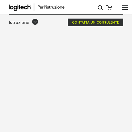
INFOGRAFICA:
5
Istruzione
CONTATTA UN CONSULENTE
ELEMENTI
ESSENZIALI
PER
QUALSIASI
SALETTA
PER
RIUNIONI