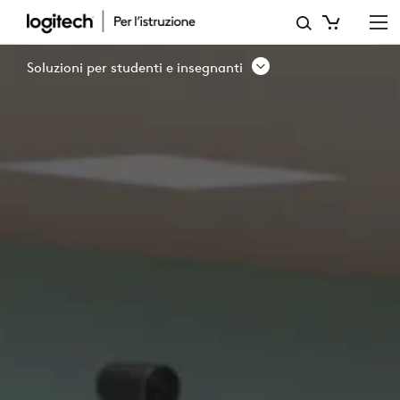
AMBIENTI
DI
Soluzioni per studenti e insegnanti
APPRENDIMENTO
FLESSIBILI