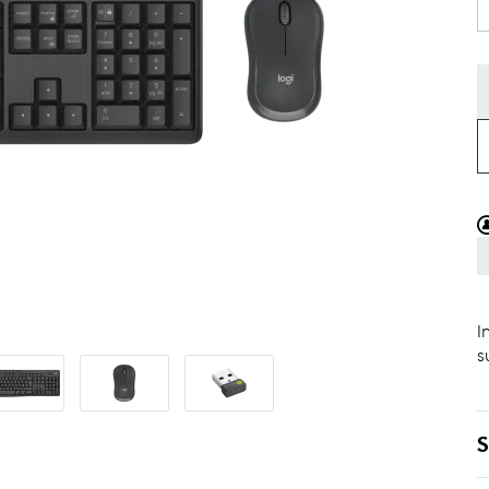
I
s
S