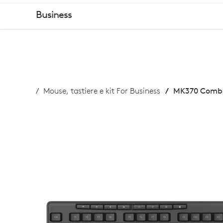
MK370
Business
COMBO
PER
Mouse, tastiere e kit For Business
MK370 Combo
BUSINESS