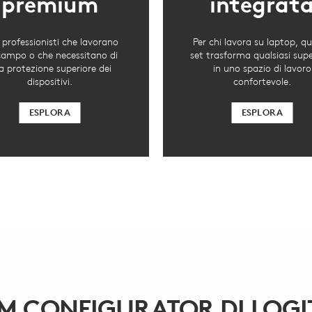
premium
integrat
i professionisti che lavorano
Per chi lavora su laptop, q
campo o che necessitano di
set trasforma qualsiasi supe
a protezione superiore dei
in uno spazio di lavoro
dispositivi.
confortevole.
ESPLORA
ESPLORA
M CONFIGURATOR DI LOGI