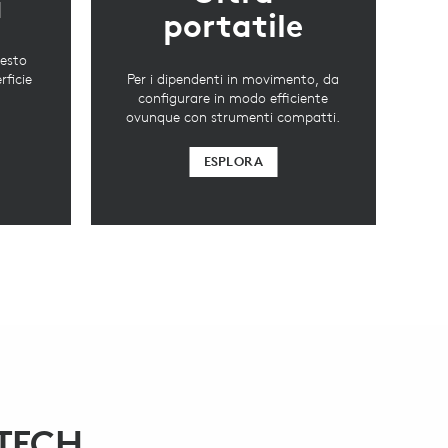
a
portatile
uesto
rficie
Per i dipendenti in movimento, da
configurare in modo efficiente
ovunque con strumenti compatti.
ESPLORA
TECH