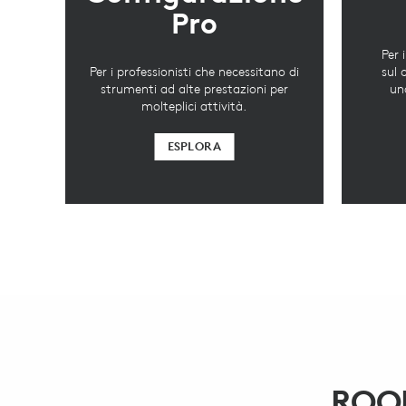
Pro
Per 
Per i professionisti che necessitano di
sul 
strumenti ad alte prestazioni per
un
molteplici attività.
ESPLORA
ROO