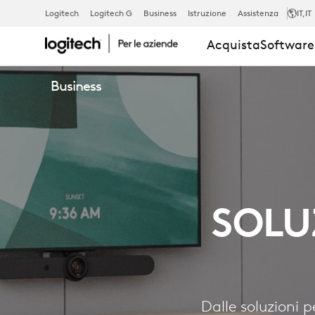
SOLUZIONI
Logitech
Logitech G
Business
Istruzione
Assistenza
IT
,IT
Acquista
Software 
PER
Business
LE
AZIENDE
SOLU
Dalle soluzioni 