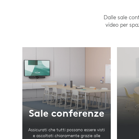
Dalle sale con
video per spaz
Sale conferenze
Assicurati che tutti possano essere visti
e ascoltati chiaramente grazie alle