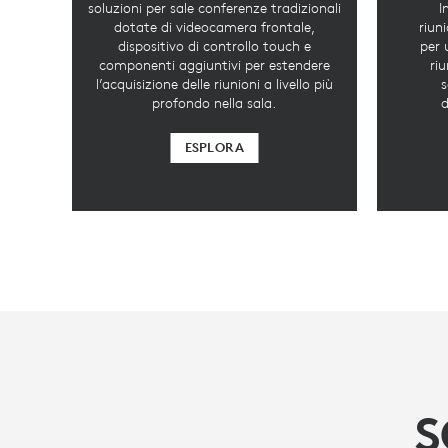
soluzioni per sale conferenze tradizionali
I
dotate di videocamera frontale,
riun
dispositivo di controllo touch e
per 
componenti aggiuntivi per estendere
ri
l’acquisizione delle riunioni a livello più
s
profondo nella sala.
d
ESPLORA
S