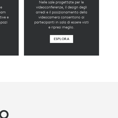
Nelle sale progettate per le
 e
videoconferenze, il design degli
team
arredi e il posizionamento della
tive e
videocamera consentono ai
spazi
partecipanti in sala di essere visti
e ripresi meglio.
ESPLORA
RO