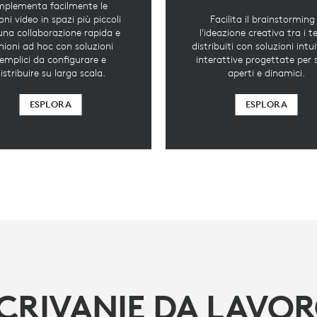
mplementa facilmente le
ioni video in spazi più piccoli
Facilita il brainstorming
una collaborazione rapida e
l'ideazione creativa tra i 
unioni ad hoc con soluzioni
distribuiti con soluzioni intui
emplici da configurare e
interattive progettate per 
istribuire su larga scala.
aperti e dinamici.
ESPLORA
ESPLORA
CRIVANIE DA LAVO