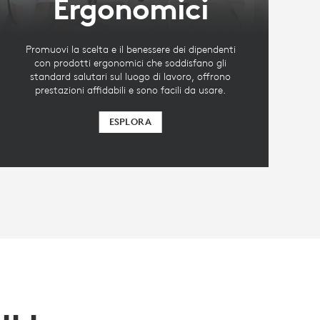
Ergonomici
Promuovi la scelta e il benessere dei dipendenti
con prodotti ergonomici che soddisfano gli
standard salutari sul luogo di lavoro, offrono
prestazioni affidabili e sono facili da usare.
ESPLORA