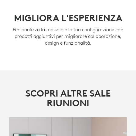
ALTERNATIVA BASATA SU
APPLIANCE
MIGLIORA L'ESPERIENZA
Semplifica la configurazione e la gestione con
Personalizza la tua sala e la tua configurazione con
soluzioni preconfigurate per Microsoft Teams Rooms
prodotti aggiuntivi per migliorare collaborazione,
su Android o in modalità appliance Zoom Rooms,
design e funzionalità.
come opzioni di distribuzione alternative per sale con
soluzioni video.
SCOPRI DI PIÙ
SCOPRI ALTRE SALE
RIUNIONI
RALLY BAR MINI
Barra video integrata per sale di