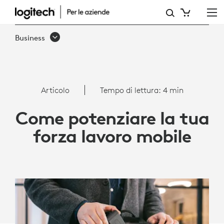
POTENZIA
LA
Business
TUA
FORZA
LAVORO
Articolo
Tempo di lettura: 4 min
MOBILE
Come potenziare la tua
STRUMENTI
forza lavoro mobile
E
CONSIGLI
PER
AUMENTARE
LA