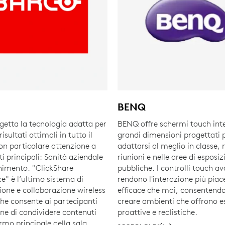
BENQ
getta la tecnologia adatta per
BENQ offre schermi touch inter
isultati ottimali in tutto il
grandi dimensioni progettati 
n particolare attenzione a
adattarsi al meglio in classe, n
i principali: Sanità aziendale
riunioni e nelle aree di esposiz
enimento. "ClickShare
pubbliche. I controlli touch a
e" è l’ultimo sistema di
rendono l'interazione più piac
ione e collaborazione wireless
efficace che mai, consentendo
che consente ai partecipanti
creare ambienti che offrono e
one di condividere contenuti
proattive e realistiche.
rmo principale della sala