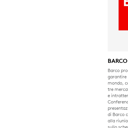
BARCO
Barco pro
garantire r
mondo, co
tre mercat
e intratt
Conferenc
presentaz
di Barco 
alla riuni
sullo sche