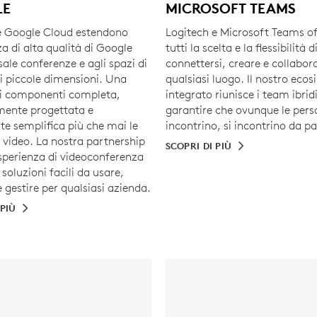
LE
MICROSOFT TEAMS
e Google Cloud estendono
Logitech e Microsoft Teams of
za di alta qualità di Google
tutti la scelta e la flessibilità d
sale conferenze e agli spazi di
connettersi, creare e collabor
di piccole dimensioni. Una
qualsiasi luogo. Il nostro eco
 componenti completa,
integrato riunisce i team ibrid
ente progettata e
garantire che ovunque le pers
te semplifica più che mai le
incontrino, si incontrino da pa
n video. La nostra partnership
SCOPRI DI PIÙ
esperienza di videoconferenza
 soluzioni facili da usare,
 gestire per qualsiasi azienda.
 PIÙ