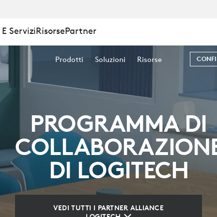
A
E Servizi
Risorse
Partner
Prodotti
Soluzioni
Risorse
CONFI
ZIONE
PROGRAMMA DI
COLLABORAZION
DI LOGITECH
VEDI TUTTI I PARTNER ALLIANCE
LOGITECH