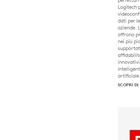
perfettam
Logitech p
videoconf
dati per l
aziende. 
offrono p
nei più pi
supportate
affidabili
innovativ
intelligen
artificial
SCOPRI DI