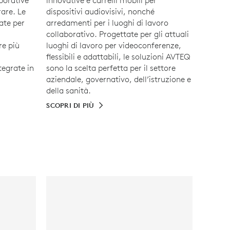
borative
innovative e carrelli mobili per
are. Le
dispositivi audiovisivi, nonché
ate per
arredamenti per i luoghi di lavoro
collaborativo. Progettate per gli attuali
re più
luoghi di lavoro per videoconferenze,
flessibili e adattabili, le soluzioni AVTEQ
tegrate in
sono la scelta perfetta per il settore
aziendale, governativo, dell’istruzione e
della sanità.
SCOPRI DI PIÙ