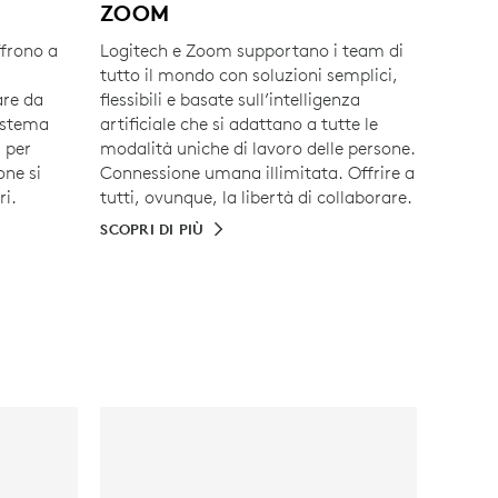
ZOOM
frono a
Logitech e Zoom supportano i team di
i
tutto il mondo con soluzioni semplici,
are da
flessibili e basate sull’intelligenza
sistema
artificiale che si adattano a tutte le
i per
modalità uniche di lavoro delle persone.
one si
Connessione umana illimitata. Offrire a
ri.
tutti, ovunque, la libertà di collaborare.
SCOPRI DI PIÙ