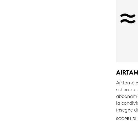
AIRTA
Airtame m
schermo co
abbonamen
la condivi
insegne di
SCOPRI DI