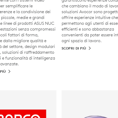
ente con i sistemi video
garantiscono esperienze colla
er semplificare le
che cambiano il modo di lavor
erenze e la condivisione dei
soluzioni Avocor sono progett
e piccole, medie e grandi
offrire esperienze intuitive che
Le linee di prodotti ASUS NUC
permettono agli utenti di esse
restazioni senza compromessi
efficienti e sono abbastanza
ccoli fattori di forma,
convenienti da poter essere in
 dalla migliore qualità e
ogni spazio di lavoro.
tà del settore, design modulari
SCOPRI DI PIÙ
i, soluzioni di raffreddamento
ti e funzionalità di intelligenza
e avanzate.
 PIÙ