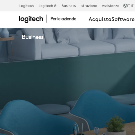
PROGRAMM
Logitech
Logitech G
Business
Istruzione
Assistenza
IT
,IT
Acquista
Software 
DI
Business
COLLABORA
DI
LOGITECH