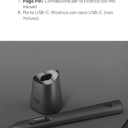
Pogo Pin:
Connessione per la ricarica con MX
Inkwell
Porta USB-C:
Ricarica con cavo USB-C (non
incluso)