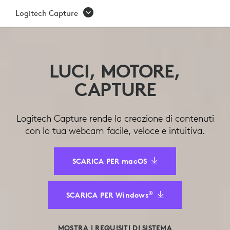
LOGITECH
Logitech Capture
CAPTURE
LUCI, MOTORE,
CAPTURE
Logitech Capture rende la creazione di contenuti
con la tua webcam facile, veloce e intuitiva.
SCARICA PER macOS
®
SCARICA PER Windows
MOSTRA I REQUISITI DI SISTEMA