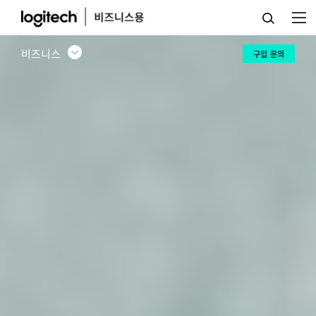
팀
업
비즈니스
구입 문의
무
공
간
솔
루
션