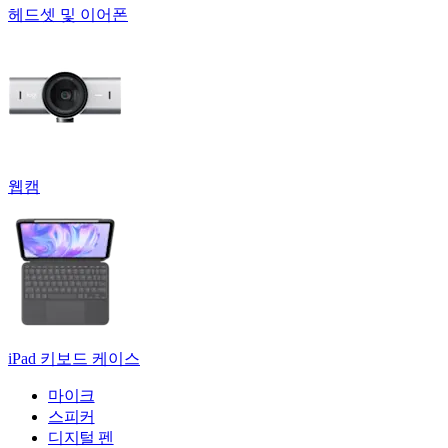
헤드셋 및 이어폰
웹캠
iPad 키보드 케이스
마이크
스피커
디지털 펜