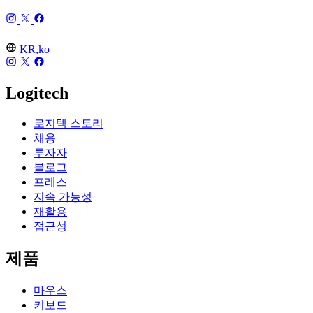
KR,ko
Logitech
로지텍 스토리
채용
투자자
블로그
프레스
지속 가능성
재활용
접근성
제품
마우스
키보드