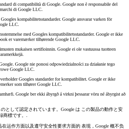
tandard di compatibilità di Google. Google non è responsabile del
o marchi di Google LLC.
 Googles kompabilitetsstandarder. Google ansvarar varken för
oogle LLC.
ensstemmelse med Googles kompatibilitetsstandarder. Google er ikke
ebook er varemærker tilhørende Google LLC.
musten mukaisen sertifioinnin. Google ei ole vastuussa tuotteen
varamerkkejä.
oogle. Google nie ponosi odpowiedzialności za działanie tego
warowe Google LLC.
verholder Googles standarder for kompatibilitet. Google er ikke
remerker som tilhører Google LLC.
amhæfi. Google ber ekki ábyrgð á virkni þessarar vöru né ábyrgist að
ものとして認定されています。Google は この製品の動作と安
の登録商標です。.
产品在运作⽅⾯以及遵守安全性要求⽅⾯的 表现，Google 概不负