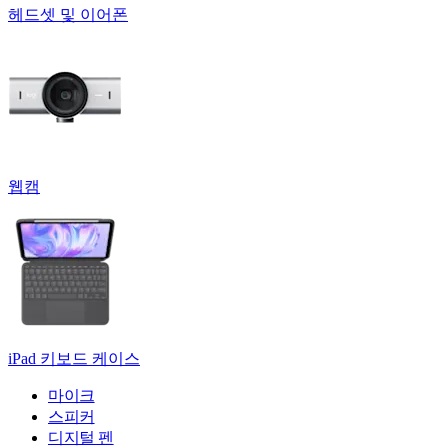
헤드셋 및 이어폰
웹캠
iPad 키보드 케이스
마이크
스피커
디지털 펜