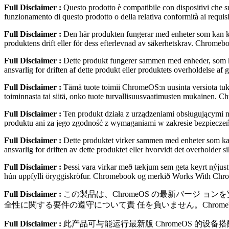
Full Disclaimer :
Questo prodotto è compatibile con dispositivi che s
funzionamento di questo prodotto o della relativa conformità ai req
Full Disclaimer :
Den här produkten fungerar med enheter som kan kö
produktens drift eller för dess efterlevnad av säkerhetskrav. Chr
Full Disclaimer :
Dette produkt fungerer sammen med enheder, som ka
ansvarlig for driften af dette produkt eller produktets overholdel
Full Disclaimer :
Tämä tuote toimii ChromeOS:n uusinta versiota tuke
toiminnasta tai siitä, onko tuote turvallisuusvaatimusten mukaine
Full Disclaimer :
Ten produkt działa z urządzeniami obsługującymi 
produktu ani za jego zgodność z wymaganiami w zakresie bezpiecz
Full Disclaimer :
Dette produktet virker sammen med enheter som kan 
ansvarlig for driften av dette produktet eller hvorvidt det overhol
Full Disclaimer :
Þessi vara virkar með tækjum sem geta keyrt nýjus
hún uppfylli öryggiskröfur. Chromebook og merkið Works With Ch
Full Disclaimer :
この製品は、ChromeOS の最新バージ ョン
全性に関する要件の遵守について責 任を負いません。Chromebook およ
Full Disclaimer :
此产品可与能运⾏最新版 ChromeOS 的设备