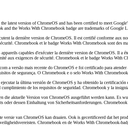
the latest version of ChromeOS and has been certified to meet Google's 
ebook and the Works With Chromebook badge are trademarks of Google 
écutent la dernière version de ChromeOS. Il est certifié conforme aux n
de sécurité. Chromebook et le badge Works With Chromebook sont des 
 appareils capables d'exécuter la dernière version de ChromeOS. Il a é
nformité aux exigences de sécurité. Chromebook et le badge Works Wi
 com a versão mais recente do ChromeOS e foi certificado para atender
quisitos de segurança. O Chromebook e o selo Works With Chromebook
 ejecutar la última versión de ChromeOS y ha obtenido la certificación
 del cumplimiento de los requisitos de seguridad. Chromebook y la in
en die aktuelle Version von ChromeOS ausgeführt werden kann. Es wurde
odukts oder dessen Einhaltung von Sicherheitsanforderungen. Chrome
e versie van ChromeOS kan draaien. Ook is gecertificeerd dat het prod
an veiligheidsvereisten. Chromebook en de Works With Chromebook-ba