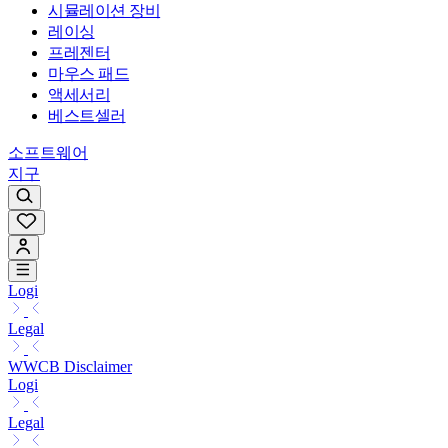
시뮬레이션 장비
레이싱
프레젠터
마우스 패드
액세서리
베스트셀러
소프트웨어
지구
Logi
Legal
WWCB Disclaimer
Logi
Legal