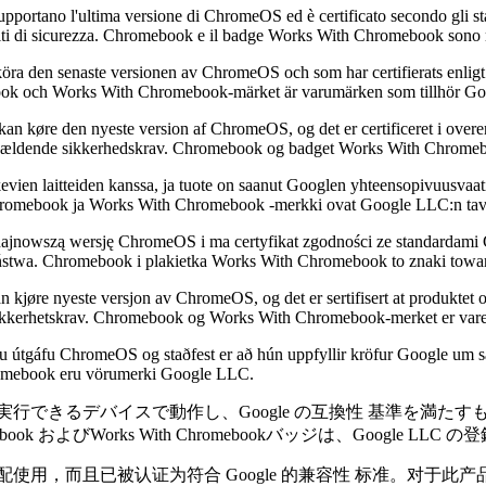
upportano l'ultima versione di ChromeOS ed è certificato secondo gli s
uisiti di sicurezza. Chromebook e il badge Works With Chromebook son
ra den senaste versionen av ChromeOS och som har certifierats enligt
omebook och Works With Chromebook-märket är varumärken som tillhör G
n køre den nyeste version af ChromeOS, og det er certificeret i over
se af gældende sikkerhedskrav. Chromebook og badget Works With Chrom
vien laitteiden kanssa, ja tuote on saanut Googlen yhteensopivuusvaati
n. Chromebook ja Works With Chromebook ‑merkki ovat Google LLC:n ta
najnowszą wersję ChromeOS i ma certyfikat zgodności ze standardami G
eństwa. Chromebook i plakietka Works With Chromebook to znaki to
kjøre nyeste versjon av ChromeOS, og det er sertifisert at produktet o
der sikkerhetskrav. Chromebook og Works With Chromebook-merket er va
tu útgáfu ChromeOS og staðfest er að hún uppfyllir kröfur Google um s
romebook eru vörumerki Google LLC.
を実⾏できるデバイスで動作し、Google の互換性 基準を満たす
びWorks With Chromebookバッジは、Google LLC 
搭配使⽤，⽽且已被认证为符合 Google 的兼容性 标准。对于此