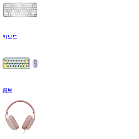
키보드
콤보