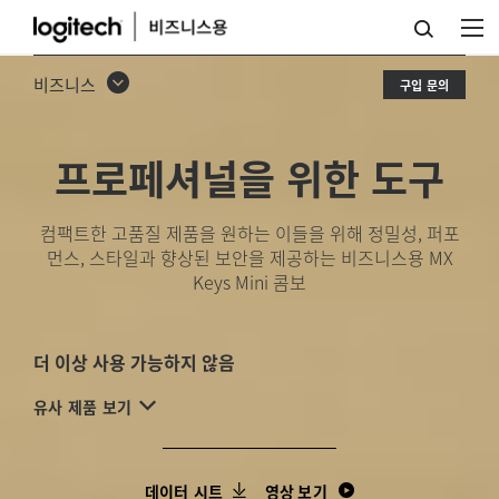
비
즈
비즈니스
구입 문의
니
스
프로페셔널을 위한 도구
용
MX
컴팩트한 고품질 제품을 원하는 이들을 위해 정밀성, 퍼포
먼스, 스타일과 향상된 보안을 제공하는 비즈니스용 MX
KEYS
Keys Mini 콤보
MINI
키
더 이상 사용 가능하지 않음
보
유사 제품 보기
드
및
데이터 시트
영상 보기