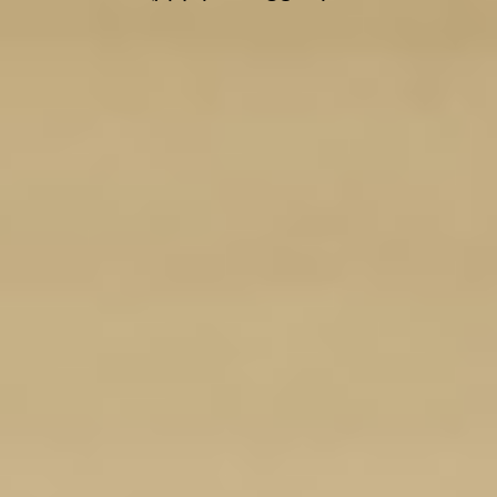
마
우
스
콤
보