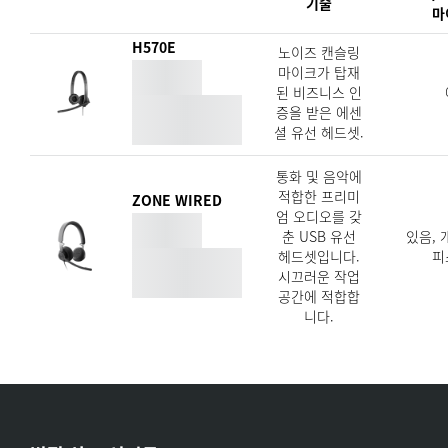
기술
마
H570E
노이즈 캔슬링
마이크가 탑재
된 비즈니스 인
증을 받은 에센
셜 유선 헤드셋.
통화 및 음악에
적합한 프리미
ZONE WIRED
엄 오디오를 갖
춘 USB 유선
있음, 
헤드셋입니다.
피
시끄러운 작업
공간에 적합합
니다.