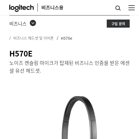
노
이
비즈니스
구입 문의
즈
비즈니스 헤드셋 및 이어폰
H570e
캔
슬
H570E
링
노이즈 캔슬링 마이크가 탑재된 비즈니스 인증을 받은 에센
셜 유선 헤드셋.
마
이
크
를
탑
재