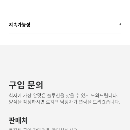
지속가능성
재활용 플라스틱 사용
H570e(
Teams
버전)에 사용된 플라스틱 부품에는 인증받
인
은 재활용 플라스틱이 포함되어 있습니다(모노 45%, 스테
니
7
레오 54%).
전자(EE) 부품, 케이블, 패키지 제외.
- 폐가전제품에서 수명이 다한 플라스틱에 새
.
로운 삶을 부여하여 탄소발자국 절감에 도움이 됩니다.
구입 문의
재활용 플라스틱 소개
회사에 가장 알맞은 솔루션을 찾을 수 있게 도와드립니다.
양식을 작성하시면 로지텍 담당자가 연락을 드리겠습니다.
판매처
로지텍 공인 판매점을 확인하십시오.