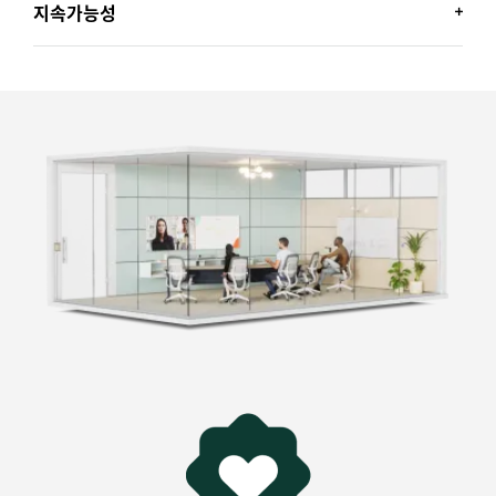
지속가능성
비즈니스용으로 인증
환경을 생각하는 로지텍
이미 사용하고 있는 화상 회의 플랫폼과 기능을 활용할 수
있습니다. MeetUp 2는
Microsoft Teams
,
Zoom
,
로지텍은 더욱 지속 가능한 세계를 만들기 위해 노력하며
Google Meet
등 주요 비디오 플랫폼에서 작동합니다*.
환경 발자국을 최소화하고 사회적 변화의 속도를 가속하기
위한 작업을 적극적으로 실천하고 있습니다.
지속가능성 이니셔티브 더 알아보기
*
인증
보기 >
재활용 플라스틱 사용
되
MeetUp 2의 플라스틱 부품에는 재활용 인증 플라스틱이
최대 62% 사용됩니다. 로지텍은 탄소발자국을 줄이기 위
해 가전제품에서 나온 플라스틱에 제2의 생명을 불어넣고
1
있습니다.
액세서리 및 패키지 제외. 무
재활용 플라스틱 더 알아보기