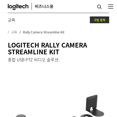
RALLY
CAMERA
교육
구입 문의
STREAMLINE
교육
Rally Camera Streamline Kit
KIT
LOGITECH RALLY CAMERA
STREAMLINE KIT
종합 USB PTZ 비디오 솔루션.