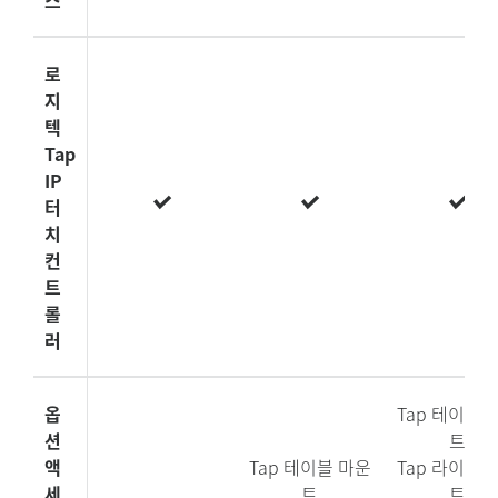
로
지
텍
Tap
IP
터
치
컨
트
롤
러
옵
Tap 테이블 
션
트
액
Tap 테이블 마운
Tap 라이저 
세
트
트