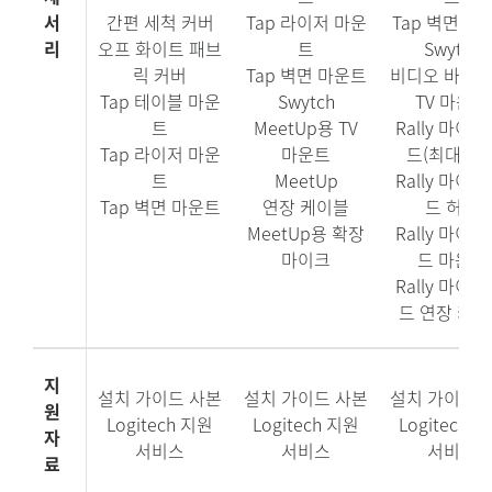
서
간편 세척 커버
Tap 라이저 마운
Tap 벽면 마
리
오프 화이트 패브
트
Swytch
릭 커버
Tap 벽면 마운트
비디오 바를 
Tap 테이블 마운
Swytch
TV 마운트
트
MeetUp용 TV
Rally 마이크
Tap 라이저 마운
마운트
드(최대 3개
트
MeetUp
Rally 마이크
Tap 벽면 마운트
연장 케이블
드 허브
MeetUp용 확장
Rally 마이크
마이크
드 마운트
Rally 마이크
드 연장 케
지
설치 가이드 사본
설치 가이드 사본
설치 가이드 
원
Logitech 지원
Logitech 지원
Logitech 
자
서비스
서비스
서비스
료