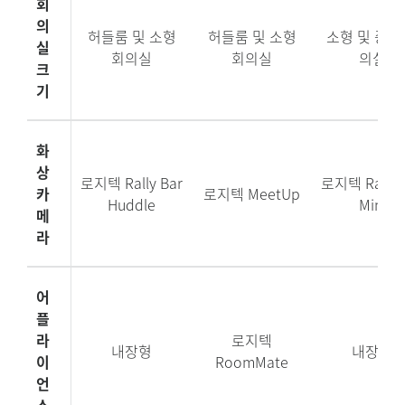
회
의
허들룸 및 소형
허들룸 및 소형
소형 및 중형
실
회의실
회의실
의실
크
기
화
상
로지텍 Rally Bar
로지텍 Rally 
카
로지텍 MeetUp
Huddle
Mini
메
라
어
플
라
로지텍
내장형
내장형
이
RoomMate
언
스