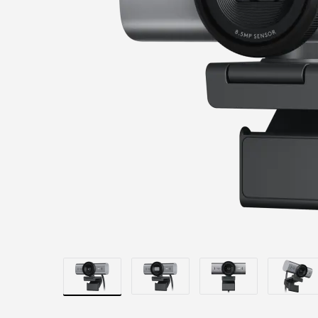
BRIO
705