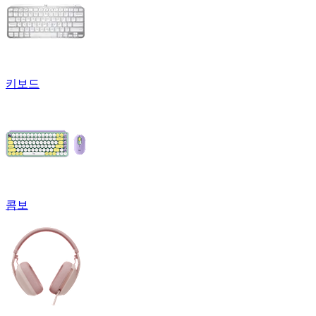
키보드
콤보