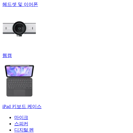
헤드셋 및 이어폰
웹캠
iPad 키보드 케이스
마이크
스피커
디지털 펜