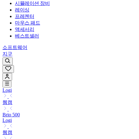
시뮬레이션 장비
레이싱
프레젠터
마우스 패드
액세서리
베스트셀러
소프트웨어
지구
Logi
웹캠
Brio 500
Logi
웹캠