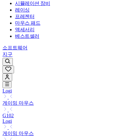
시뮬레이션 장비
레이싱
프레젠터
마우스 패드
액세서리
베스트셀러
소프트웨어
지구
Logi
게이밍 마우스
G102
Logi
게이밍 마우스