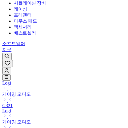
시뮬레이션 장비
레이싱
프레젠터
마우스 패드
액세서리
베스트셀러
소프트웨어
지구
Logi
게이밍 오디오
G321
Logi
게이밍 오디오