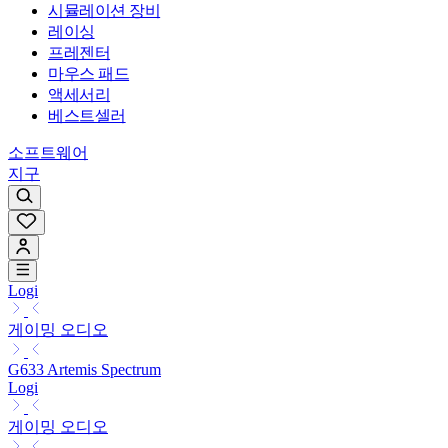
시뮬레이션 장비
레이싱
프레젠터
마우스 패드
액세서리
베스트셀러
소프트웨어
지구
Logi
게이밍 오디오
G633 Artemis Spectrum
Logi
게이밍 오디오