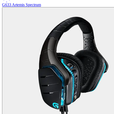
G633 Artemis Spectrum