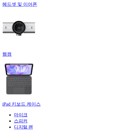
헤드셋 및 이어폰
웹캠
iPad 키보드 케이스
마이크
스피커
디지털 펜