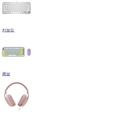
키보드
콤보