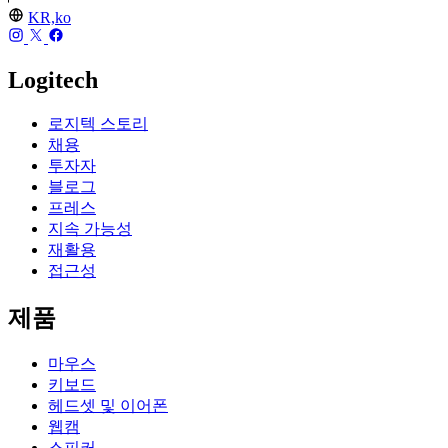
KR,ko
Logitech
로지텍 스토리
채용
투자자
블로그
프레스
지속 가능성
재활용
접근성
제품
마우스
키보드
헤드셋 및 이어폰
웹캠
스피커