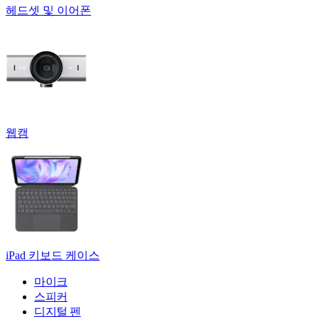
헤드셋 및 이어폰
웹캠
iPad 키보드 케이스
마이크
스피커
디지털 펜