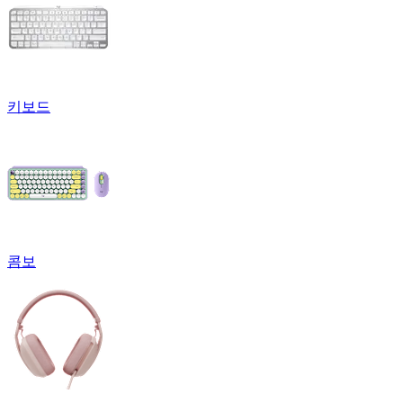
키보드
콤보