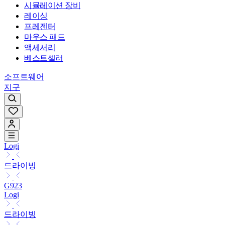
시뮬레이션 장비
레이싱
프레젠터
마우스 패드
액세서리
베스트셀러
소프트웨어
지구
Logi
드라이빙
G923
Logi
드라이빙