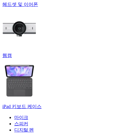
헤드셋 및 이어폰
웹캠
iPad 키보드 케이스
마이크
스피커
디지털 펜