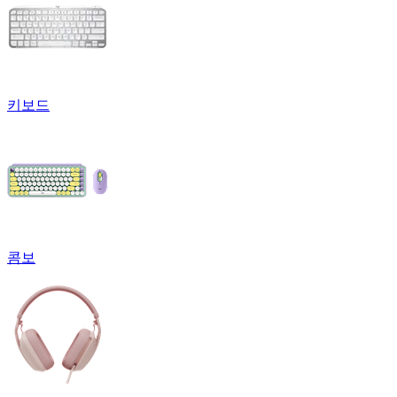
키보드
콤보