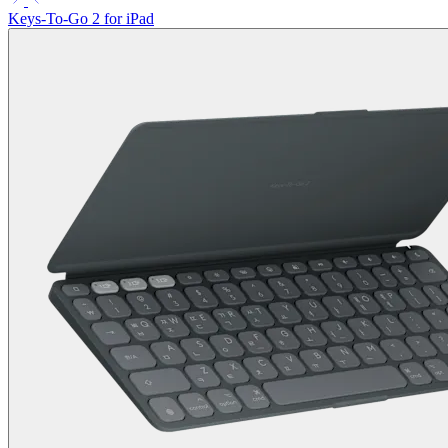
Keys-To-Go 2 for iPad