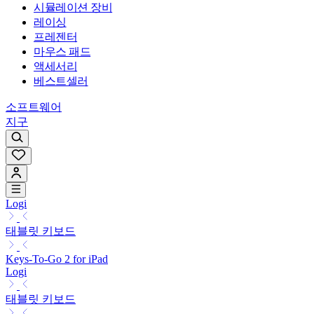
시뮬레이션 장비
레이싱
프레젠터
마우스 패드
액세서리
베스트셀러
소프트웨어
지구
Logi
태블릿 키보드
Keys-To-Go 2 for iPad
Logi
태블릿 키보드