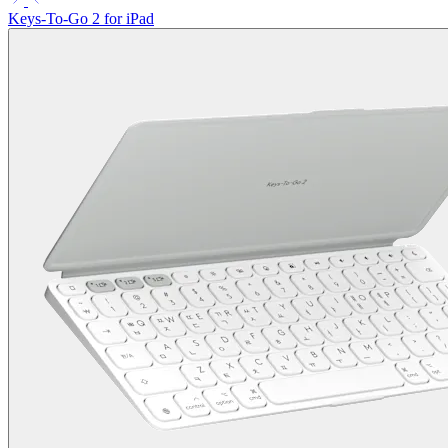
Keys-To-Go 2 for iPad