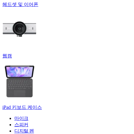
헤드셋 및 이어폰
웹캠
iPad 키보드 케이스
마이크
스피커
디지털 펜