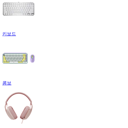
키보드
콤보