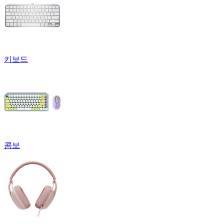
키보드
콤보