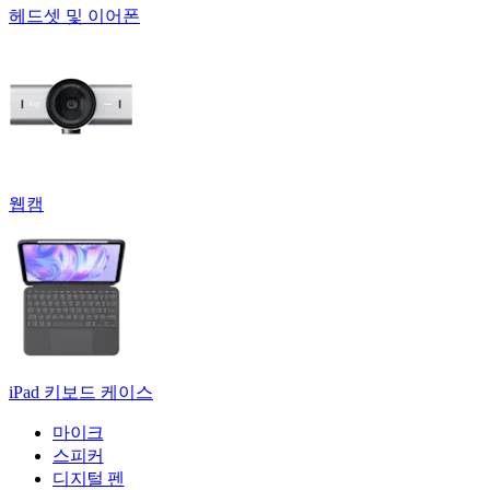
헤드셋 및 이어폰
웹캠
iPad 키보드 케이스
마이크
스피커
디지털 펜