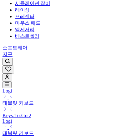
시뮬레이션 장비
레이싱
프레젠터
마우스 패드
액세서리
베스트셀러
소프트웨어
지구
Logi
태블릿 키보드
Keys-To-Go 2
Logi
태블릿 키보드