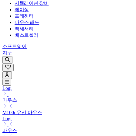
시뮬레이션 장비
레이싱
프레젠터
마우스 패드
액세서리
베스트셀러
소프트웨어
지구
Logi
마우스
M100r 유선 마우스
Logi
마우스