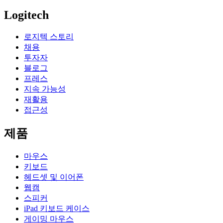
Logitech
로지텍 스토리
채용
투자자
블로그
프레스
지속 가능성
재활용
접근성
제품
마우스
키보드
헤드셋 및 이어폰
웹캠
스피커
iPad 키보드 케이스
게이밍 마우스