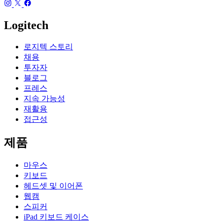
Logitech
로지텍 스토리
채용
투자자
블로그
프레스
지속 가능성
재활용
접근성
제품
마우스
키보드
헤드셋 및 이어폰
웹캠
스피커
iPad 키보드 케이스