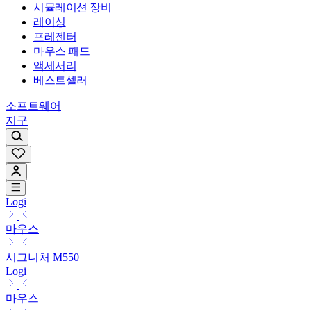
시뮬레이션 장비
레이싱
프레젠터
마우스 패드
액세서리
베스트셀러
소프트웨어
지구
Logi
마우스
시그니처 M550
Logi
마우스