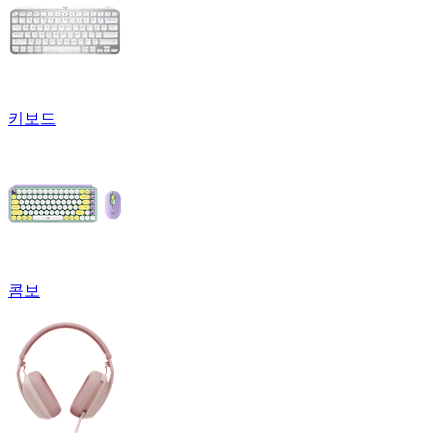
키보드
콤보