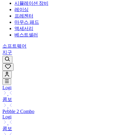
시뮬레이션 장비
레이싱
프레젠터
마우스 패드
액세서리
베스트셀러
소프트웨어
지구
Logi
콤보
Pebble 2 Combo
Logi
콤보