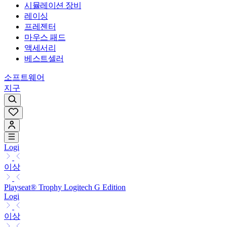
시뮬레이션 장비
레이싱
프레젠터
마우스 패드
액세서리
베스트셀러
소프트웨어
지구
Logi
이상
Playseat® Trophy Logitech G Edition
Logi
이상