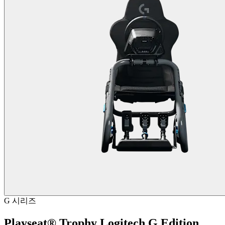
G 시리즈
Playseat® Trophy Logitech G Edition