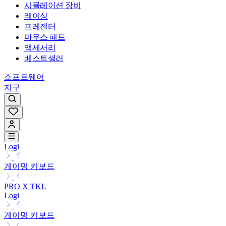
시뮬레이션 장비
레이싱
프레젠터
마우스 패드
액세서리
베스트셀러
소프트웨어
지구
Logi
게이밍 키보드
PRO X TKL
Logi
게이밍 키보드