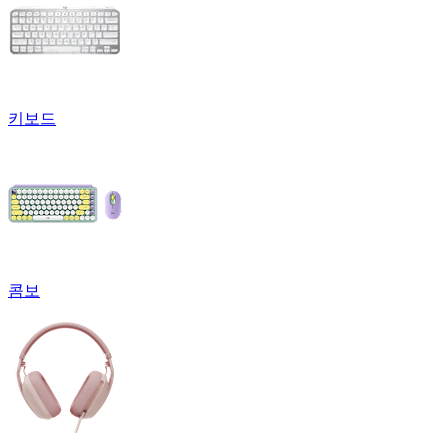
키보드
콤보