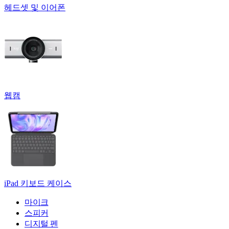
헤드셋 및 이어폰
웹캠
iPad 키보드 케이스
마이크
스피커
디지털 펜