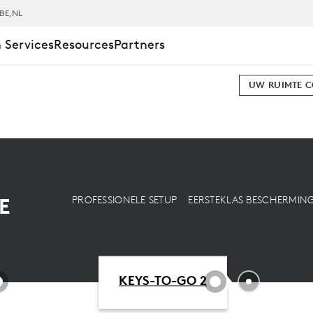
BE
,NL
 Services
Resources
Partners
UW RUIMTE 
E
PROFESSIONELE SETUP
EERSTEKLAS BESCHERMIN
KEYS-TO-GO 2