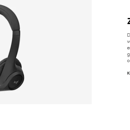
D
v
e
g
o
K