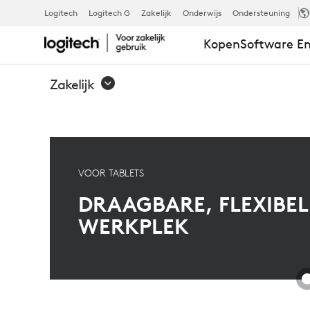
UITERST
Logitech
Logitech G
Zakelijk
Onderwijs
Ondersteuning
Kopen
Software En
DRAAGBARE
Zakelijk
OPLOSSING
VOOR TABLETS
DRAAGBARE, FLEXIBEL
WERKPLEK