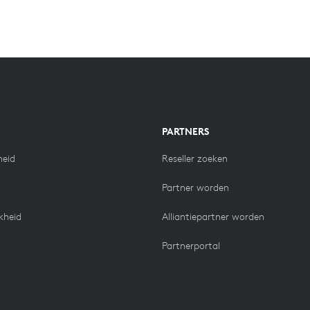
N
PARTNERS
eid
Reseller zoeken
Partner worden
kheid
Alliantiepartner worden
Partnerportal