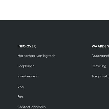
INFO OVER
WAARDE
Het verhaal van logitech
Duurzaamh
Loopbanen
Recycling
Investeerders
Toegankelij
Blog
Pers
Contact opnemen