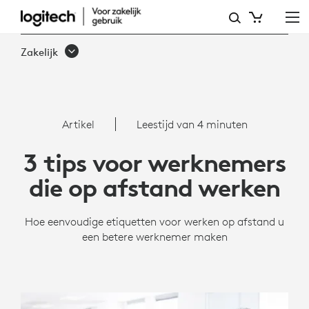
3
TIPS
Zakelijk
VOOR
WERKNEMERS
DIE
Artikel
Leestijd van 4 minuten
OP
3 tips voor werknemers
AFSTAND
die op afstand werken
WERKEN
Hoe eenvoudige etiquetten voor werken op afstand u
een betere werknemer maken