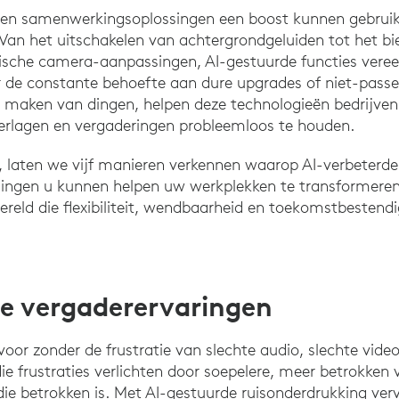
 en samenwerkingsoplossingen een boost kunnen gebruiken
 Van het uitschakelen van achtergrondgeluiden tot het b
ische camera-aanpassingen, AI-gestuurde functies vere
de constante behoefte aan dure upgrades of niet-passe
r maken van dingen, helpen deze technologieën bedrijven u
verlagen en vergaderingen probleemloos te houden.
, laten we vijf manieren verkennen waarop AI-verbeterde
ngen u kunnen helpen uw werkplekken te transformeren 
wereld die flexibiliteit, wendbaarheid en toekomstbestend
de vergaderervaringen
voor zonder de frustratie van slechte audio, slechte vide
ie frustraties verlichten door soepelere, meer betrokken
die betrokken is. Met AI-gestuurde ruisonderdrukking ver