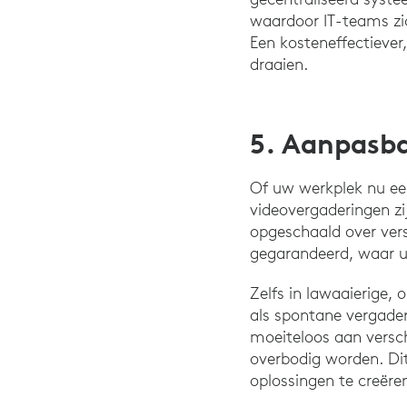
waardoor IT-teams zic
Een kosteneffectiever,
draaien.
5. Aanpasba
Of uw werkplek nu een
videovergaderingen z
opgeschaald over ver
gegarandeerd, waar u
Zelfs in lawaaierige,
als spontane vergaderi
moeiteloos aan versch
overbodig worden. Di
oplossingen te creëre