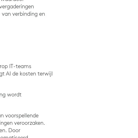
 vergaderingen
l van verbinding en
arop IT-teams
t AI de kosten terwijl
ing wordt
n voorspellende
ingen veroorzaken.
ren. Door
tomatiseerd,