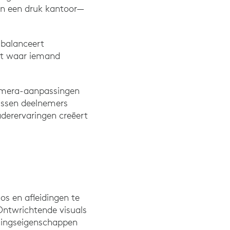
an een druk kantoor—
 balanceert
ht waar iemand
camera-aanpassingen
tussen deelnemers
derervaringen creëert
aos en afleidingen te
 Ontwrichtende visuals
agingseigenschappen