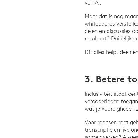
van AI.
Maar dat is nog maar 
whiteboards versterk
delen en discussies d
resultaat? Duidelijker
Dit alles helpt deeln
3. Betere t
Inclusiviteit staat c
vergaderingen toegank
wat je vaardigheden z
Voor mensen met geho
transcriptie en live o
samenwerken? AI-gest