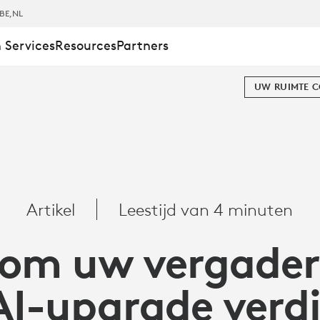
BE
,NL
 Services
Resources
Partners
UW RUIMTE 
NGEN
Artikel
Leestijd van 4 minuten
DEREN
om uw vergader
AI-upgrade verd