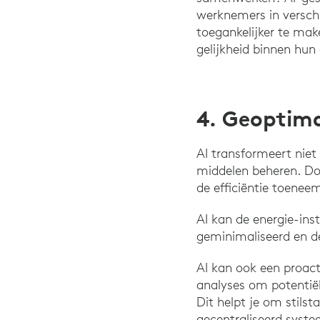
werknemers in versch
toegankelijker te mak
gelijkheid binnen hun 
4. Geoptima
AI transformeert niet
middelen beheren. Doo
de efficiëntie toenee
AI kan de energie-ins
geminimaliseerd en de
AI kan ook een proac
analyses om potentiël
Dit helpt je om stils
gecentraliseerd syst