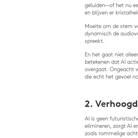
geluiden—of het nu e
en blijven er kristalh
Moeite om de stem va
dynamisch de audiovo
spreekt.
En het gaat niet all
betekenen dat AI acti
overgaat. Ongeacht wa
die echt het gevoel n
2. Verhoogd
AI is geen futuristisc
elimineren, zorgt AI 
zoals rommelige acht