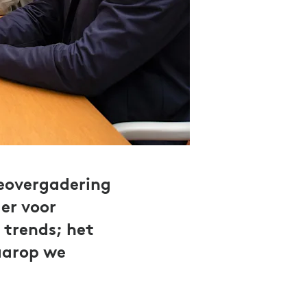
deovergadering
er voor
 trends; het
aarop we