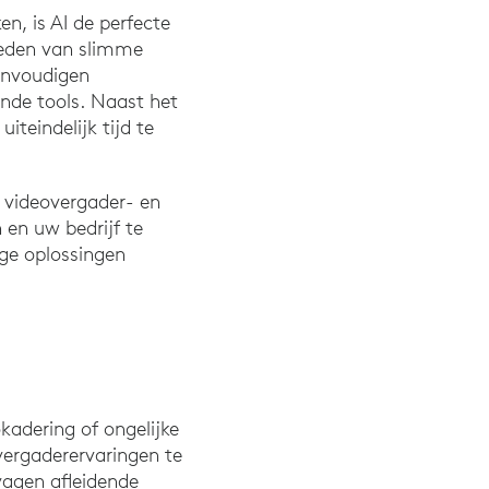
, is AI de perfecte
ieden van slimme
envoudigen
nde tools. Naast het
iteindelijk tijd te
 videovergader- en
en uw bedrijf te
ige oplossingen
okadering of ongelijke
 vergaderervaringen te
vagen afleidende