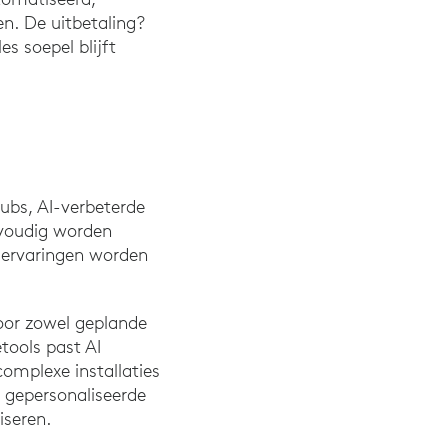
n. De uitbetaling?
s soepel blijft
ubs, AI-verbeterde
nvoudig worden
servaringen worden
door zowel geplande
etools past AI
omplexe installaties
 gepersonaliseerde
iseren.