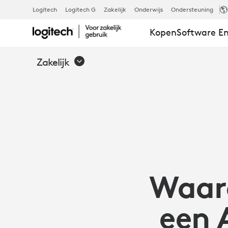
WAAROM
Logitech
Logitech G
Zakelijk
Onderwijs
Ondersteuning
Kopen
Software En
UW
Zakelijk
VERGADERI
AI-
VIDEOVERGA
Waar
EN
een 