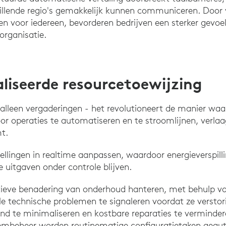
illende regio's gemakkelijk kunnen communiceren. Door
en voor iedereen, bevorderen bedrijven een sterker gevoe
organisatie.
liseerde resourcetoewijzing
 alleen vergaderingen - het revolutioneert de manier wa
r operaties te automatiseren en te stroomlijnen, verlaag
mt.
tellingen in realtime aanpassen, waardoor energieverspill
 uitgaven onder controle blijven.
tieve benadering van onderhoud hanteren, met behulp va
e technische problemen te signaleren voordat ze verstor
tand te minimaliseren en kostbare reparaties te verminde
eembeheer worden routinematige configuratietaken geau