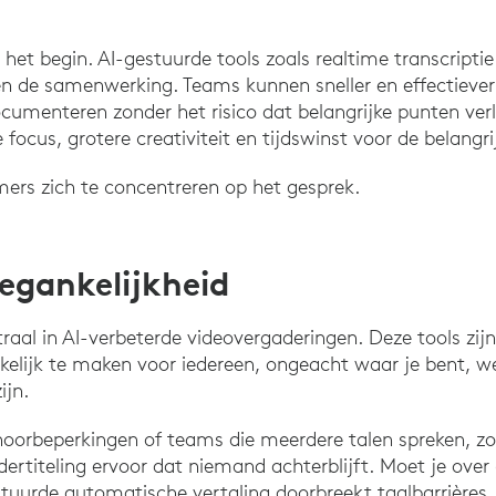
het begin. AI-gestuurde tools zoals realtime transcriptie 
en de samenwerking. Teams kunnen sneller en effectiever
ocumenteren zonder het risico dat belangrijke punten ver
e focus, grotere creativiteit en tijdswinst voor de belangri
emers zich te concentreren op het gesprek.
oegankelijkheid
entraal in AI-verbeterde videovergaderingen. Deze tools z
elijk te maken voor iedereen, ongeacht waar je bent, wel
ijn.
orbeperkingen of teams die meerdere talen spreken, zo
ndertiteling ervoor dat niemand achterblijft. Moet je over
uurde automatische vertaling doorbreekt taalbarrières