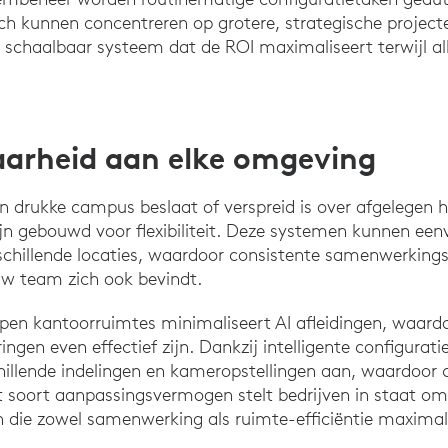
h kunnen concentreren op grotere, strategische projecte
 schaalbaar systeem dat de ROI maximaliseert terwijl alle
arheid aan elke omgeving
 drukke campus beslaat of verspreid is over afgelegen h
ijn gebouwd voor flexibiliteit. Deze systemen kunnen ee
schillende locaties, waardoor consistente samenwerking
w team zich ook bevindt.
 open kantoorruimtes minimaliseert AI afleidingen, waar
ngen even effectief zijn. Dankzij intelligente configurati
illende indelingen en kameropstellingen aan, waardoor c
t soort aanpassingsvermogen stelt bedrijven in staat om
n die zowel samenwerking als ruimte-efficiëntie maximal