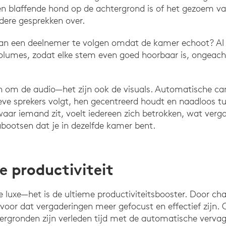
en blaffende hond op de achtergrond is of het gezoem v
eldere gesprekken over.
n een deelnemer te volgen omdat de kamer echoot? AI
lumes, zodat elke stem even goed hoorbaar is, ongeac
een om de audio—het zijn ook de visuals. Automatische 
eve sprekers volgt, hen gecentreerd houdt en naadloos 
ar iemand zit, voelt iedereen zich betrokken, wat verga
abootsen dat je in dezelfde kamer bent.
e productiviteit
he luxe—het is de ultieme productiviteitsbooster. Door ch
ervoor dat vergaderingen meer gefocust en effectief zijn.
ergronden zijn verleden tijd met de automatische verv