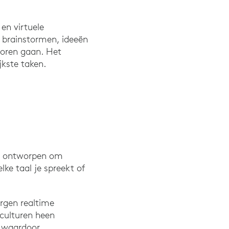
en virtuele
 brainstormen, ideeën
loren gaan. Het
jkste taken.
ijn ontworpen om
ke taal je spreekt of
rgen realtime
 culturen heen
, waardoor